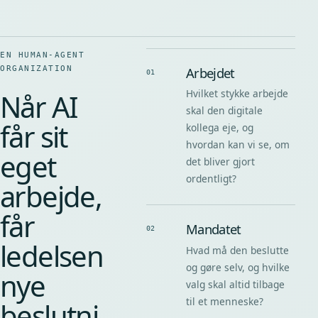
EN HUMAN-AGENT
ORGANIZATION
Arbejdet
01
Hvilket stykke arbejde
Når AI
skal den digitale
får sit
kollega eje, og
hvordan kan vi se, om
eget
det bliver gjort
ordentligt?
arbejde,
får
Mandatet
02
ledelsen
Hvad må den beslutte
og gøre selv, og hvilke
nye
valg skal altid tilbage
til et menneske?
beslutni