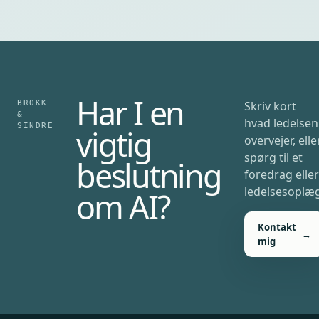
Har I en
BROKK
Skriv kort
&
hvad ledelsen
SINDRE
vigtig
overvejer, elle
spørg til et
beslutning
foredrag eller
ledelsesoplæg
om AI?
Kontakt
→
mig