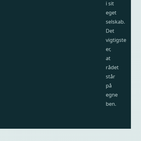
i sit
eget
selskab.
Det
vigtigste
er,
at
rådet
står
på
egne
ben.